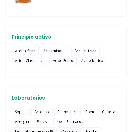
Principio activo
Acebrofilina
Acetaminofen
Acetilcisteina
Acido Clavulanico
Acido Folico
Acido borico
Laboratorios
Sophia
Acromax
Pharmatech
Poen
Gefarca
Allergan
Elipesa
Ibero Farmacos
Laboratorio Fersuaz lff
Megalabs
Andifar