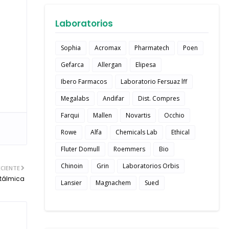
Laboratorios
Sophia
Acromax
Pharmatech
Poen
Gefarca
Allergan
Elipesa
Ibero Farmacos
Laboratorio Fersuaz lff
Megalabs
Andifar
Dist. Compres
Farqui
Mallen
Novartis
Occhio
Rowe
Alfa
Chemicals Lab
Ethical
Fluter Domull
Roemmers
Bio
Chinoin
Grin
Laboratorios Orbis
CIENTE
ftálmica
Lansier
Magnachem
Sued