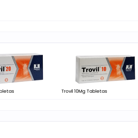
abletas
Trovil 10Mg Tabletas