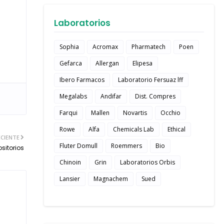
Laboratorios
Sophia
Acromax
Pharmatech
Poen
Gefarca
Allergan
Elipesa
Ibero Farmacos
Laboratorio Fersuaz lff
Megalabs
Andifar
Dist. Compres
Farqui
Mallen
Novartis
Occhio
Rowe
Alfa
Chemicals Lab
Ethical
CIENTE
Fluter Domull
Roemmers
Bio
sitorios
Chinoin
Grin
Laboratorios Orbis
Lansier
Magnachem
Sued