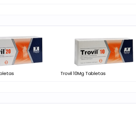
abletas
Trovil 10Mg Tabletas