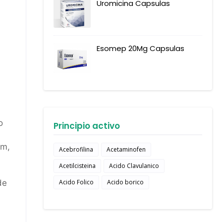
Uromicina Capsulas
Esomep 20Mg Capsulas
o
Principio activo
um,
Acebrofilina
Acetaminofen
Acetilcisteina
Acido Clavulanico
Acido Folico
Acido borico
de