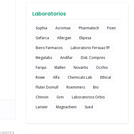
Laboratorios
Sophia
Acromax
Pharmatech
Poen
Gefarca
Allergan
Elipesa
Ibero Farmacos
Laboratorio Fersuaz lff
Megalabs
Andifar
Dist. Compres
Farqui
Mallen
Novartis
Occhio
Rowe
Alfa
Chemicals Lab
Ethical
Fluter Domull
Roemmers
Bio
Chinoin
Grin
Laboratorios Orbis
Lansier
Magnachem
Sued
CIENTE