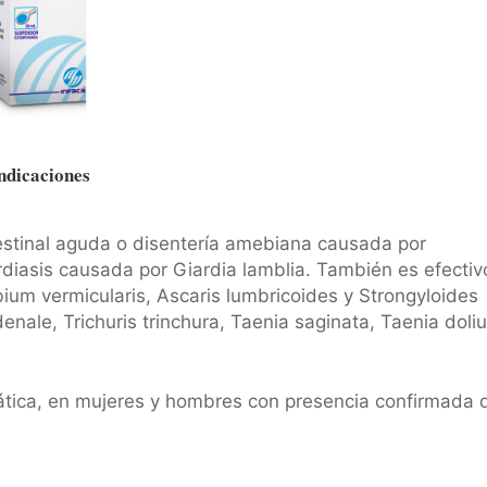
ndicaciones
testinal aguda o disentería amebiana causada por
ardiasis causada por Giardia lamblia. También es efectiv
um vermicularis, Ascaris lumbricoides y Strongyloides
nale, Trichuris trinchura, Taenia saginata, Taenia doli
mática, en mujeres y hombres con presencia confirmada 