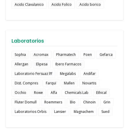
Acido Clavulanico
Acido Folico
Acido borico
Laboratorios
Sophia
Acromax
Pharmatech
Poen
Gefarca
Allergan
Elipesa
Ibero Farmacos
Laboratorio Fersuaz lff
Megalabs
Andifar
Dist. Compres
Farqui
Mallen
Novartis
Occhio
Rowe
Alfa
Chemicals Lab
Ethical
Fluter Domull
Roemmers
Bio
Chinoin
Grin
Laboratorios Orbis
Lansier
Magnachem
Sued