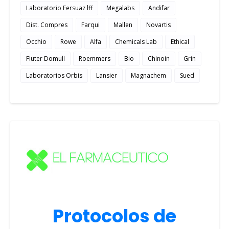
Laboratorio Fersuaz lff
Megalabs
Andifar
Dist. Compres
Farqui
Mallen
Novartis
Occhio
Rowe
Alfa
Chemicals Lab
Ethical
Fluter Domull
Roemmers
Bio
Chinoin
Grin
Laboratorios Orbis
Lansier
Magnachem
Sued
Protocolos de