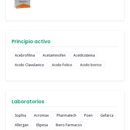
Principio activo
Acebrofilina
Acetaminofen
Acetilcisteina
Acido Clavulanico
Acido Folico
Acido borico
Laboratorios
Sophia
Acromax
Pharmatech
Poen
Gefarca
Allergan
Elipesa
Ibero Farmacos