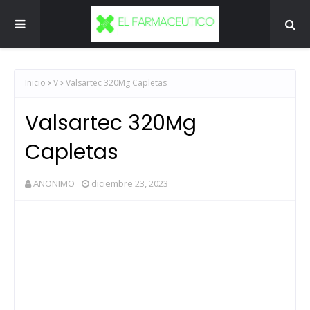
Inicio
V
Valsartec 320Mg Capletas
Valsartec 320Mg
Capletas
ANONIMO
diciembre 23, 2023