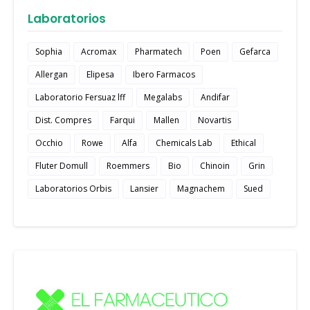
Laboratorios
Sophia
Acromax
Pharmatech
Poen
Gefarca
Allergan
Elipesa
Ibero Farmacos
Laboratorio Fersuaz lff
Megalabs
Andifar
Dist. Compres
Farqui
Mallen
Novartis
Occhio
Rowe
Alfa
Chemicals Lab
Ethical
Fluter Domull
Roemmers
Bio
Chinoin
Grin
Laboratorios Orbis
Lansier
Magnachem
Sued