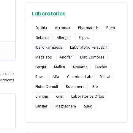
Laboratorios
Sophia
Acromax
Pharmatech
Poen
Gefarca
Allergan
Elipesa
Ibero Farmacos
Laboratorio Fersuaz lff
Megalabs
Andifar
Dist. Compres
Farqui
Mallen
Novartis
Occhio
CIENTE
Rowe
Alfa
Chemicals Lab
Ethical
primidos
Fluter Domull
Roemmers
Bio
Chinoin
Grin
Laboratorios Orbis
Lansier
Magnachem
Sued