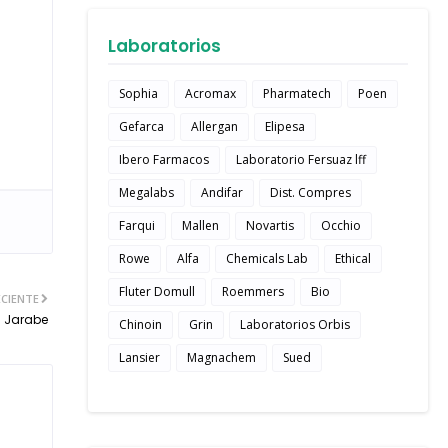
Laboratorios
Sophia
Acromax
Pharmatech
Poen
Gefarca
Allergan
Elipesa
Ibero Farmacos
Laboratorio Fersuaz lff
Megalabs
Andifar
Dist. Compres
Farqui
Mallen
Novartis
Occhio
Rowe
Alfa
Chemicals Lab
Ethical
Fluter Domull
Roemmers
Bio
CIENTE
n Jarabe
Chinoin
Grin
Laboratorios Orbis
Lansier
Magnachem
Sued