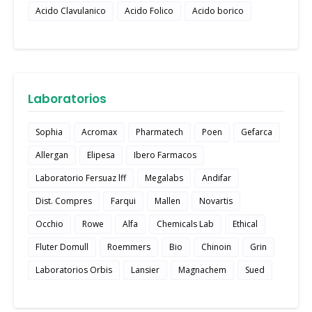
Acido Clavulanico
Acido Folico
Acido borico
Laboratorios
Sophia
Acromax
Pharmatech
Poen
Gefarca
Allergan
Elipesa
Ibero Farmacos
Laboratorio Fersuaz lff
Megalabs
Andifar
Dist. Compres
Farqui
Mallen
Novartis
Occhio
Rowe
Alfa
Chemicals Lab
Ethical
Fluter Domull
Roemmers
Bio
Chinoin
Grin
Laboratorios Orbis
Lansier
Magnachem
Sued