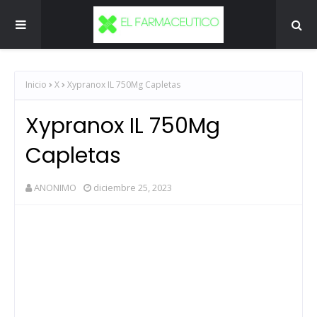
Inicio
X
Xypranox IL 750Mg Capletas
Xypranox IL 750Mg
Capletas
ANONIMO
diciembre 25, 2023