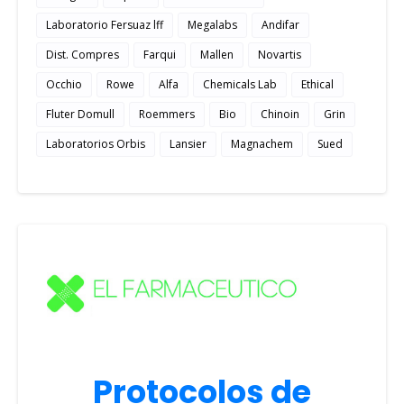
Laboratorio Fersuaz lff
Megalabs
Andifar
Dist. Compres
Farqui
Mallen
Novartis
Occhio
Rowe
Alfa
Chemicals Lab
Ethical
Fluter Domull
Roemmers
Bio
Chinoin
Grin
Laboratorios Orbis
Lansier
Magnachem
Sued
Protocolos de