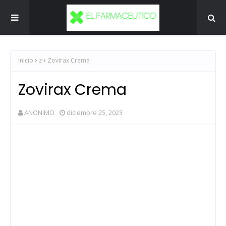
Inicio
z
Zovirax Crema
Zovirax Crema
ANONIMO
diciembre 25, 2023