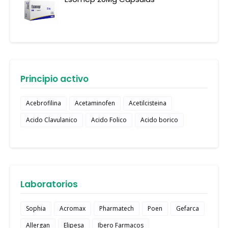
Principio activo
Acebrofilina
Acetaminofen
Acetilcisteina
Acido Clavulanico
Acido Folico
Acido borico
Laboratorios
Sophia
Acromax
Pharmatech
Poen
Gefarca
Allergan
Elipesa
Ibero Farmacos