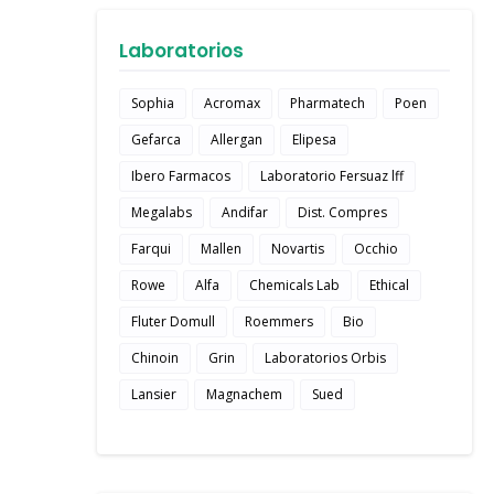
Laboratorios
Sophia
Acromax
Pharmatech
Poen
Gefarca
Allergan
Elipesa
Ibero Farmacos
Laboratorio Fersuaz lff
Megalabs
Andifar
Dist. Compres
Farqui
Mallen
Novartis
Occhio
Rowe
Alfa
Chemicals Lab
Ethical
Fluter Domull
Roemmers
Bio
Chinoin
Grin
Laboratorios Orbis
Lansier
Magnachem
Sued