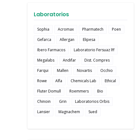
Laboratorios
Sophia
Acromax
Pharmatech
Poen
Gefarca
Allergan
Elipesa
Ibero Farmacos
Laboratorio Fersuaz lff
Megalabs
Andifar
Dist. Compres
Farqui
Mallen
Novartis
Occhio
Rowe
Alfa
Chemicals Lab
Ethical
Fluter Domull
Roemmers
Bio
Chinoin
Grin
Laboratorios Orbis
Lansier
Magnachem
Sued