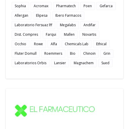
Sophia
Acromax
Pharmatech
Poen
Gefarca
Allergan
Elipesa
Ibero Farmacos
Laboratorio Fersuaz lff
Megalabs
Andifar
Dist. Compres
Farqui
Mallen
Novartis
Occhio
Rowe
Alfa
Chemicals Lab
Ethical
Fluter Domull
Roemmers
Bio
Chinoin
Grin
Laboratorios Orbis
Lansier
Magnachem
Sued