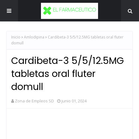
Inicio
Amlodipina
Cardibeta-3 5/5/12.5MG tabletas oral fluter
domull
Cardibeta-3 5/5/12.5MG
tabletas oral fluter
domull
Zona de Empleos SD
junio 01, 2024