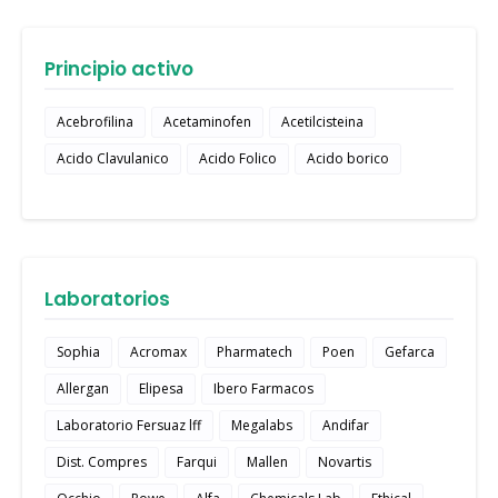
Principio activo
Acebrofilina
Acetaminofen
Acetilcisteina
Acido Clavulanico
Acido Folico
Acido borico
Laboratorios
Sophia
Acromax
Pharmatech
Poen
Gefarca
Allergan
Elipesa
Ibero Farmacos
Laboratorio Fersuaz lff
Megalabs
Andifar
Dist. Compres
Farqui
Mallen
Novartis