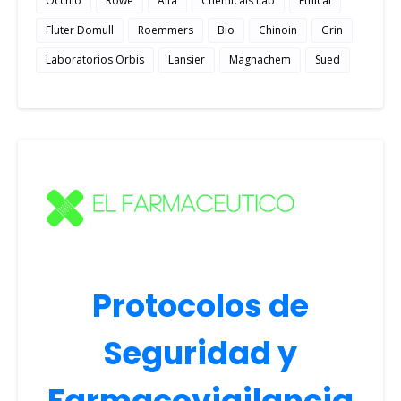
Occhio
Rowe
Alfa
Chemicals Lab
Ethical
Fluter Domull
Roemmers
Bio
Chinoin
Grin
Laboratorios Orbis
Lansier
Magnachem
Sued
Protocolos de
Seguridad y
Farmacovigilancia