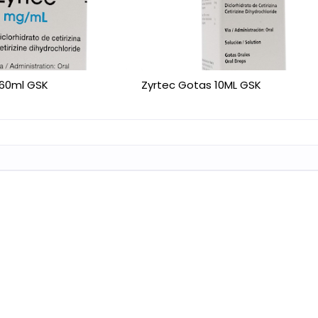
 60ml GSK
Zyrtec Gotas 10ML GSK