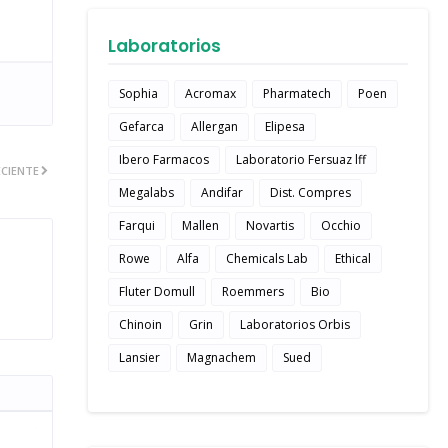
Laboratorios
Sophia
Acromax
Pharmatech
Poen
Gefarca
Allergan
Elipesa
Ibero Farmacos
Laboratorio Fersuaz lff
CIENTE
Megalabs
Andifar
Dist. Compres
Farqui
Mallen
Novartis
Occhio
Rowe
Alfa
Chemicals Lab
Ethical
Fluter Domull
Roemmers
Bio
Chinoin
Grin
Laboratorios Orbis
Lansier
Magnachem
Sued