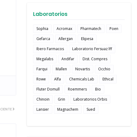
Laboratorios
Sophia
Acromax
Pharmatech
Poen
Gefarca
Allergan
Elipesa
Ibero Farmacos
Laboratorio Fersuaz lff
Megalabs
Andifar
Dist. Compres
Farqui
Mallen
Novartis
Occhio
Rowe
Alfa
Chemicals Lab
Ethical
Fluter Domull
Roemmers
Bio
Chinoin
Grin
Laboratorios Orbis
Lansier
Magnachem
Sued
CIENTE