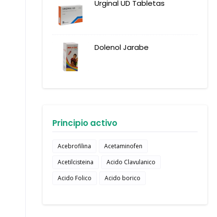
Urginal UD Tabletas
Dolenol Jarabe
Principio activo
Acebrofilina
Acetaminofen
Acetilcisteina
Acido Clavulanico
Acido Folico
Acido borico