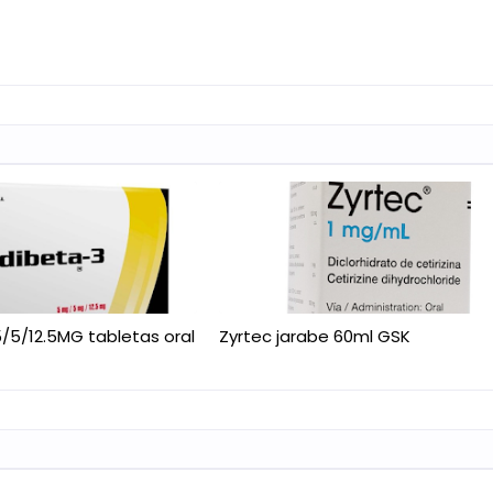
/5/12.5MG tabletas oral
Zyrtec jarabe 60ml GSK