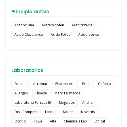
Principio activo
Acebrofilina
Acetaminofen
Acetilcisteina
Acido Clavulanico
Acido Folico
Acido borico
Laboratorios
Sophia
Acromax
Pharmatech
Poen
Gefarca
Allergan
Elipesa
Ibero Farmacos
Laboratorio Fersuaz lff
Megalabs
Andifar
Dist. Compres
Farqui
Mallen
Novartis
Occhio
Rowe
Alfa
Chemicals Lab
Ethical