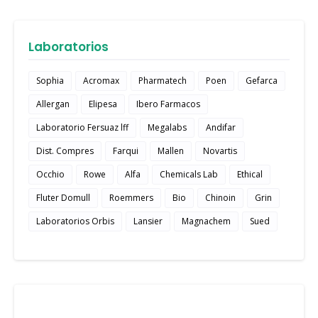
Laboratorios
Sophia
Acromax
Pharmatech
Poen
Gefarca
Allergan
Elipesa
Ibero Farmacos
Laboratorio Fersuaz lff
Megalabs
Andifar
Dist. Compres
Farqui
Mallen
Novartis
Occhio
Rowe
Alfa
Chemicals Lab
Ethical
Fluter Domull
Roemmers
Bio
Chinoin
Grin
Laboratorios Orbis
Lansier
Magnachem
Sued