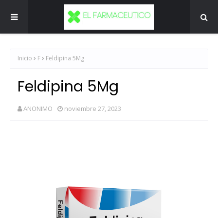
Inicio
F
Feldipina 5Mg
Feldipina 5Mg
ANONIMO
noviembre 27, 2023