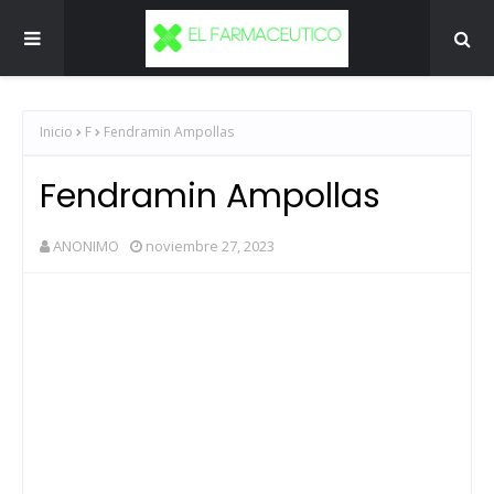
Inicio
F
Fendramin Ampollas
Fendramin Ampollas
ANONIMO
noviembre 27, 2023