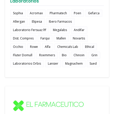
Laboratorios
Sophia
Acromax
Pharmatech
Poen
Gefarca
Allergan
Elipesa
Ibero Farmacos
Laboratorio Fersuaz lff
Megalabs
Andifar
Dist. Compres
Farqui
Mallen
Novartis
Occhio
Rowe
Alfa
Chemicals Lab
Ethical
Fluter Domull
Roemmers
Bio
Chinoin
Grin
Laboratorios Orbis
Lansier
Magnachem
Sued