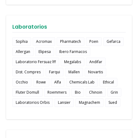
Laboratorios
Sophia
Acromax
Pharmatech
Poen
Gefarca
Allergan
Elipesa
Ibero Farmacos
Laboratorio Fersuaz lff
Megalabs
Andifar
Dist. Compres
Farqui
Mallen
Novartis
Occhio
Rowe
Alfa
Chemicals Lab
Ethical
Fluter Domull
Roemmers
Bio
Chinoin
Grin
Laboratorios Orbis
Lansier
Magnachem
Sued