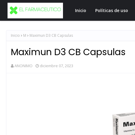
Inicio
Políticas de uso
Inicio
M
Maximun D3 CB Capsulas
Maximun D3 CB Capsulas
ANONIMO
diciembre 07, 2023