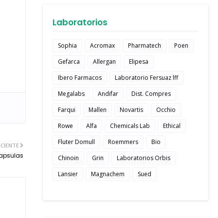
Laboratorios
Sophia
Acromax
Pharmatech
Poen
Gefarca
Allergan
Elipesa
Ibero Farmacos
Laboratorio Fersuaz lff
Megalabs
Andifar
Dist. Compres
Farqui
Mallen
Novartis
Occhio
Rowe
Alfa
Chemicals Lab
Ethical
Fluter Domull
Roemmers
Bio
CIENTE
apsulas
Chinoin
Grin
Laboratorios Orbis
Lansier
Magnachem
Sued