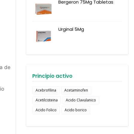
Bergeron 75Mg Tabletas
Urginal 5Mg
ta de
Principio activo
io
Acebrofilina
Acetaminofen
Acetilcisteina
Acido Clavulanico
Acido Folico
Acido borico