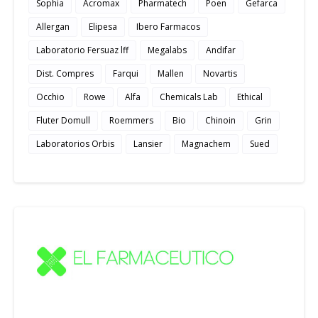
Sophia
Acromax
Pharmatech
Poen
Gefarca
Allergan
Elipesa
Ibero Farmacos
Laboratorio Fersuaz lff
Megalabs
Andifar
Dist. Compres
Farqui
Mallen
Novartis
Occhio
Rowe
Alfa
Chemicals Lab
Ethical
Fluter Domull
Roemmers
Bio
Chinoin
Grin
Laboratorios Orbis
Lansier
Magnachem
Sued