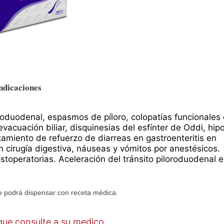
ndicaciones
troduodenal, espasmos de píloro, colopatías funcionales
evacuación biliar, disquinesias del esfínter de Oddi, hipo
tamiento de refuerzo de diarreas en gastroenteritis en
en cirugía digestiva, náuseas y vómitos por anestésicos.
toperatorias. Aceleración del tránsito piloroduodenal 
 podrá dispensar con receta médica.
ue consulte a su medico.