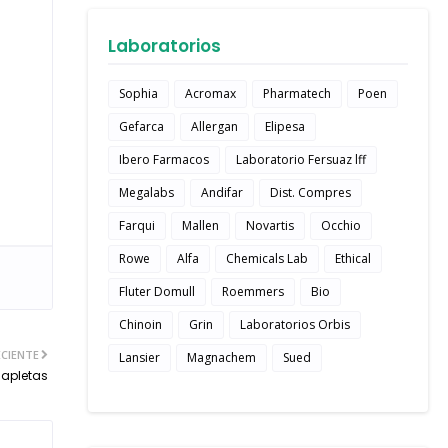
Laboratorios
Sophia
Acromax
Pharmatech
Poen
Gefarca
Allergan
Elipesa
Ibero Farmacos
Laboratorio Fersuaz lff
Megalabs
Andifar
Dist. Compres
Farqui
Mallen
Novartis
Occhio
Rowe
Alfa
Chemicals Lab
Ethical
Fluter Domull
Roemmers
Bio
Chinoin
Grin
Laboratorios Orbis
CIENTE
Lansier
Magnachem
Sued
Capletas