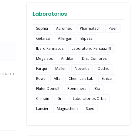
Laboratorios
Sophia
Acromax
Pharmatech
Poen
Gefarca
Allergan
Elipesa
Ibero Farmacos
Laboratorio Fersuaz lff
Megalabs
Andifar
Dist. Compres
Farqui
Mallen
Novartis
Occhio
CIENTE
Rowe
Alfa
Chemicals Lab
Ethical
Fluter Domull
Roemmers
Bio
Chinoin
Grin
Laboratorios Orbis
Lansier
Magnachem
Sued