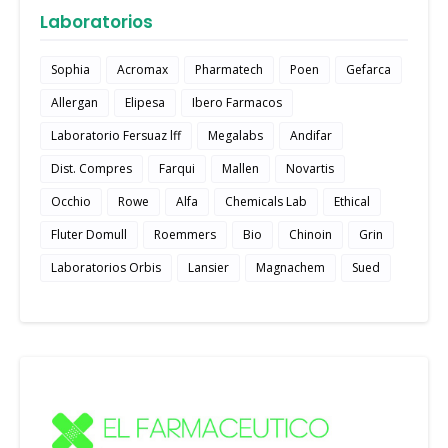
Laboratorios
Sophia
Acromax
Pharmatech
Poen
Gefarca
Allergan
Elipesa
Ibero Farmacos
Laboratorio Fersuaz lff
Megalabs
Andifar
Dist. Compres
Farqui
Mallen
Novartis
Occhio
Rowe
Alfa
Chemicals Lab
Ethical
Fluter Domull
Roemmers
Bio
Chinoin
Grin
Laboratorios Orbis
Lansier
Magnachem
Sued