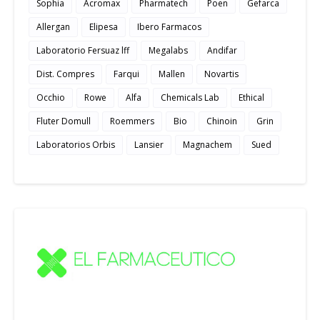
Sophia
Acromax
Pharmatech
Poen
Gefarca
Allergan
Elipesa
Ibero Farmacos
Laboratorio Fersuaz lff
Megalabs
Andifar
Dist. Compres
Farqui
Mallen
Novartis
Occhio
Rowe
Alfa
Chemicals Lab
Ethical
Fluter Domull
Roemmers
Bio
Chinoin
Grin
Laboratorios Orbis
Lansier
Magnachem
Sued