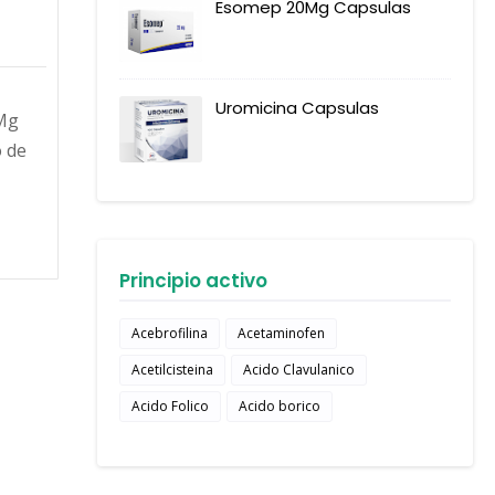
Esomep 20Mg Capsulas
o
Uromicina Capsulas
0Mg
o de
Principio activo
Acebrofilina
Acetaminofen
Acetilcisteina
Acido Clavulanico
Acido Folico
Acido borico