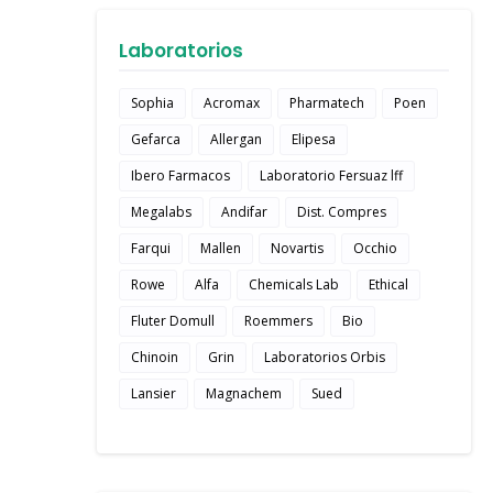
Laboratorios
Sophia
Acromax
Pharmatech
Poen
Gefarca
Allergan
Elipesa
Ibero Farmacos
Laboratorio Fersuaz lff
Megalabs
Andifar
Dist. Compres
Farqui
Mallen
Novartis
Occhio
Rowe
Alfa
Chemicals Lab
Ethical
Fluter Domull
Roemmers
Bio
Chinoin
Grin
Laboratorios Orbis
Lansier
Magnachem
Sued