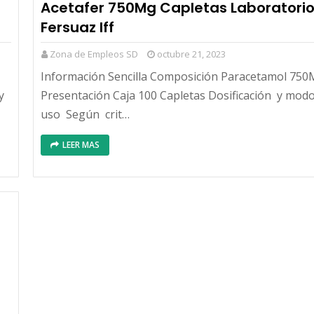
Acetafer 750Mg Capletas Laboratori
Fersuaz lff
Zona de Empleos SD
octubre 21, 2023
Información Sencilla Composición Paracetamol 75
y
Presentación Caja 100 Capletas Dosificación y mod
uso Según crit…
LEER MAS