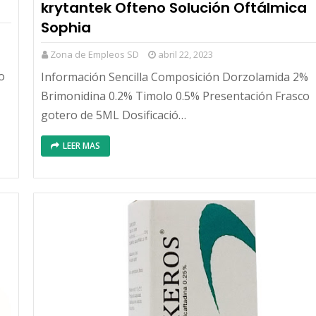
krytantek Ofteno Solución Oftálmica
Sophia
Zona de Empleos SD
abril 22, 2023
o
Información Sencilla Composición Dorzolamida 2%
Brimonidina 0.2% Timolo 0.5% Presentación Frasco
gotero de 5ML Dosificació…
LEER MAS