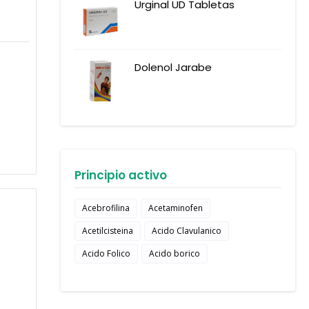
Urginal UD Tabletas
Dolenol Jarabe
Principio activo
Acebrofilina
Acetaminofen
Acetilcisteina
Acido Clavulanico
Acido Folico
Acido borico