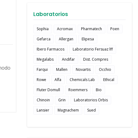
Laboratorios
Sophia
Acromax
Pharmatech
Poen
Gefarca
Allergan
Elipesa
Ibero Farmacos
Laboratorio Fersuaz lff
Megalabs
Andifar
Dist. Compres
 modo
Farqui
Mallen
Novartis
Occhio
Rowe
Alfa
Chemicals Lab
Ethical
Fluter Domull
Roemmers
Bio
Chinoin
Grin
Laboratorios Orbis
Lansier
Magnachem
Sued